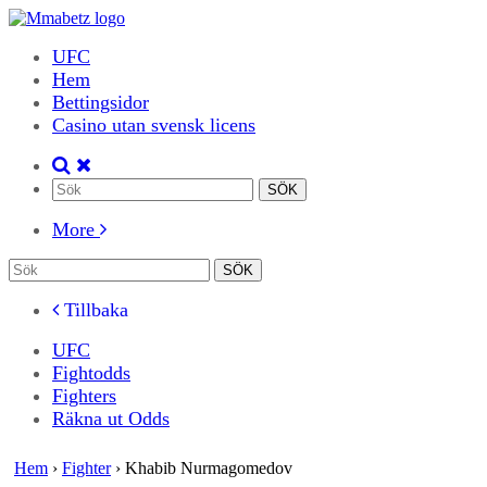
UFC
Hem
Bettingsidor
Casino utan svensk licens
More
Tillbaka
UFC
Fightodds
Fighters
Räkna ut Odds
Hem
›
Fighter
›
Khabib Nurmagomedov