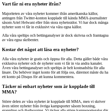
Vart får ni era nyheter ifrån?
Majoriteten av våra nyheter kommer ifrån amerikanska källor,
antingen från Twitter-konton kopplade till kända MMA-journalister
såsom Ariel Helwani eller från stora nyhetssidor. Vi har dock många
nyheter som vi får in exklusivt via våra egna källor.
Alla våra speltips och bettinganalyser är dock skrivna och framtagna
av våra egna skribenter.
Kostar det något att läsa era nyheter?
Alla våra nyheter är gratis och öppna för alla. Detta gäller både våra
exklusiva nyheter och de nyheter som vi får in via andra kanaler.
Även våra bettinganalyser och speltips är helt kostnadsfria för alla
läsare. Du behöver inget konto för att följa oss, däremot måste du ha
ett konto på Disqus för att kunna kommentera.
Täcker ni enbart nyheter som är kopplade till
MMA?
Större delen av våra nyheter är kopplade till MMA, men vi skriver
även större nyheter från övriga kampsporter såsom boxning,
grappling och thaiboxning. Vi täcker alla större kampsportsgalor där