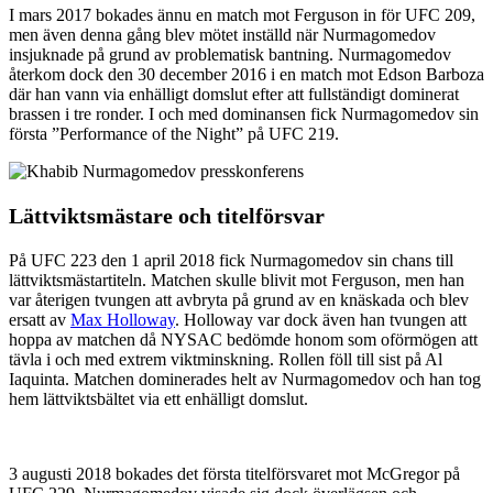
I mars 2017 bokades ännu en match mot Ferguson in för UFC 209,
men även denna gång blev mötet inställd när Nurmagomedov
insjuknade på grund av problematisk bantning. Nurmagomedov
återkom dock den 30 december 2016 i en match mot Edson Barboza
där han vann via enhälligt domslut efter att fullständigt dominerat
brassen i tre ronder. I och med dominansen fick Nurmagomedov sin
första ”Performance of the Night” på UFC 219.
Lättviktsmästare och titelförsvar
På UFC 223 den 1 april 2018 fick Nurmagomedov sin chans till
lättviktsmästartiteln. Matchen skulle blivit mot Ferguson, men han
var återigen tvungen att avbryta på grund av en knäskada och blev
ersatt av
Max Holloway
. Holloway var dock även han tvungen att
hoppa av matchen då NYSAC bedömde honom som oförmögen att
tävla i och med extrem viktminskning. Rollen föll till sist på Al
Iaquinta. Matchen dominerades helt av Nurmagomedov och han tog
hem lättviktsbältet via ett enhälligt domslut.
3 augusti 2018 bokades det första titelförsvaret mot McGregor på