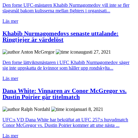
Den forne UFC-mästaren Khabib Nurmagomedov vill inte se fler
slagsmål bakom kulisserna mellan fighters i organisati...
Läs mer
Khabib Nurmagomedovs senaste uttalande:
Ringtjejer är värdelöst
Anton McGregor
augusti 27, 2021
Den forne lättviktsmästaren i UFC Khabib Nurmagomedov säger
sig inte uppskatta de kvinnor som håller upp rondskylta...
Läs mer
Dana White: Vinnaren av Conor McGregor vs.
Dustin Poirier går titelmatch
Ralph Nordahl
januari 8, 2021
UFC:s VD Dana White har bekräftat att UFC 257:s huvudmatch
Conor McGregor vs. Dustin Poirier kommer att utse nästa ...
Läs mer