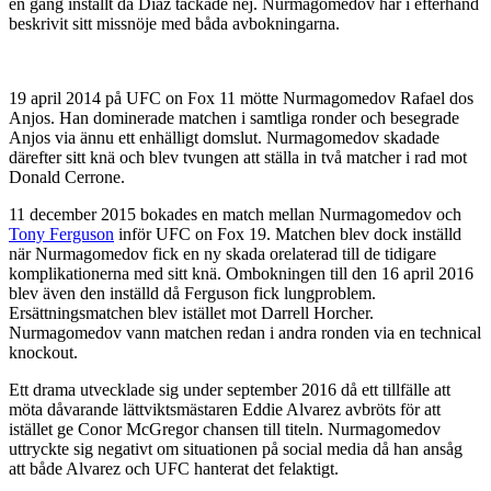
en gång inställt då Diaz tackade nej. Nurmagomedov har i efterhand
beskrivit sitt missnöje med båda avbokningarna.
19 april 2014 på UFC on Fox 11 mötte Nurmagomedov Rafael dos
Anjos. Han dominerade matchen i samtliga ronder och besegrade
Anjos via ännu ett enhälligt domslut. Nurmagomedov skadade
därefter sitt knä och blev tvungen att ställa in två matcher i rad mot
Donald Cerrone.
11 december 2015 bokades en match mellan Nurmagomedov och
Tony Ferguson
inför UFC on Fox 19. Matchen blev dock inställd
när Nurmagomedov fick en ny skada orelaterad till de tidigare
komplikationerna med sitt knä. Ombokningen till den 16 april 2016
blev även den inställd då Ferguson fick lungproblem.
Ersättningsmatchen blev istället mot Darrell Horcher.
Nurmagomedov vann matchen redan i andra ronden via en technical
knockout.
Ett drama utvecklade sig under september 2016 då ett tillfälle att
möta dåvarande lättviktsmästaren Eddie Alvarez avbröts för att
istället ge Conor McGregor chansen till titeln. Nurmagomedov
uttryckte sig negativt om situationen på social media då han ansåg
att både Alvarez och UFC hanterat det felaktigt.