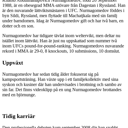
Khabib Abdulmanapovich Nurmagomedov, född 20 September
1988, är en obesegrad MMA-utövare från Dagestan i Ryssland. Han
är den nuvarande lättviktsmästaren i UFC. Nurmagomedov föddes i
byn Sildi, Ryssland, men flyttade till Machatjkala med sin familj
under barndomen. Idag är Nurmagomedov gift och har två barn, en
dotter och en son.
Nurmagomedov har tidigare tävlat inom weltervikt, men deltar nu
istället inom lättvikt. Han är just nu uppskattad som nummer två
inom UFCs pound-for-pound-ranking. Nurmagomedovs nuvarande
rekord i MMA är 29-0, 8 knockouts, 10 submissions, 10 domslut.
Uppväxt
Nurmagomedov har sedan tidig ålder fokuserat sig på
kampsportsträning. Han växte upp i ett familjekollektiv med sina
syskon och kusiner där han undervisades i brottning och sambo av
sin far. Det finns videoklipp på en ung Nurmagomedov brottandes
med en björnunge.
Tidig karriär
Den professionella debuten kom september 2008 där han snabbt