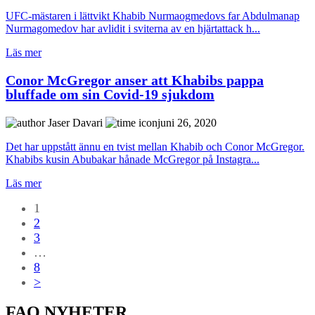
UFC-mästaren i lättvikt Khabib Nurmaogmedovs far Abdulmanap
Nurmagomedov har avlidit i sviterna av en hjärtattack h...
Läs mer
Conor McGregor anser att Khabibs pappa
bluffade om sin Covid-19 sjukdom
Jaser Davari
juni 26, 2020
Det har uppstått ännu en tvist mellan Khabib och Conor McGregor.
Khabibs kusin Abubakar hånade McGregor på Instagra...
Läs mer
1
2
3
…
8
>
FAQ NYHETER