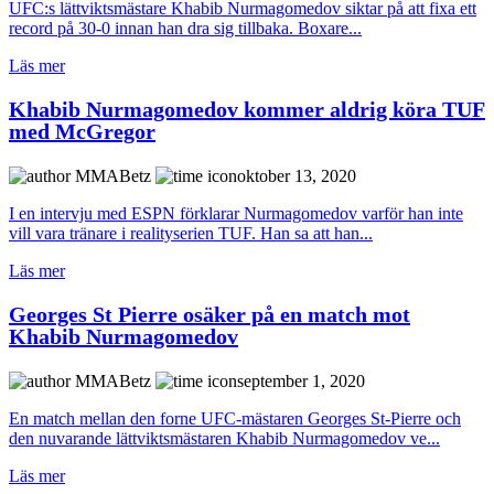
UFC:s lättviktsmästare Khabib Nurmagomedov siktar på att fixa ett
record på 30-0 innan han dra sig tillbaka. Boxare...
Läs mer
Khabib Nurmagomedov kommer aldrig köra TUF
med McGregor
MMABetz
oktober 13, 2020
I en intervju med ESPN förklarar Nurmagomedov varför han inte
vill vara tränare i realityserien TUF. Han sa att han...
Läs mer
Georges St Pierre osäker på en match mot
Khabib Nurmagomedov
MMABetz
september 1, 2020
En match mellan den forne UFC-mästaren Georges St-Pierre och
den nuvarande lättviktsmästaren Khabib Nurmagomedov ve...
Läs mer