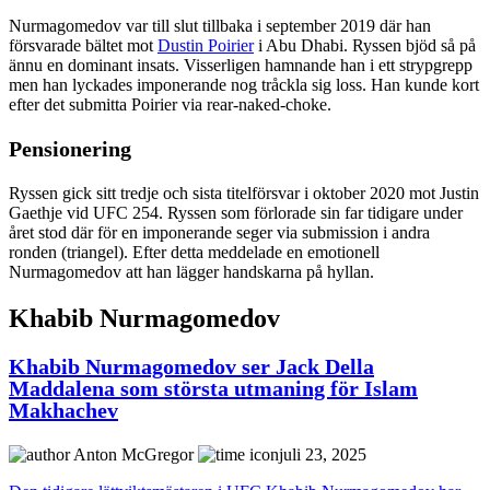
Nurmagomedov var till slut tillbaka i september 2019 där han
försvarade bältet mot
Dustin Poirier
i Abu Dhabi. Ryssen bjöd så på
ännu en dominant insats. Visserligen hamnande han i ett strypgrepp
men han lyckades imponerande nog tråckla sig loss. Han kunde kort
efter det submitta Poirier via rear-naked-choke.
Pensionering
Ryssen gick sitt tredje och sista titelförsvar i oktober 2020 mot Justin
Gaethje vid UFC 254. Ryssen som förlorade sin far tidigare under
året stod där för en imponerande seger via submission i andra
ronden (triangel). Efter detta meddelade en emotionell
Nurmagomedov att han lägger handskarna på hyllan.
Khabib Nurmagomedov
Khabib Nurmagomedov ser Jack Della
Maddalena som största utmaning för Islam
Makhachev
Anton McGregor
juli 23, 2025