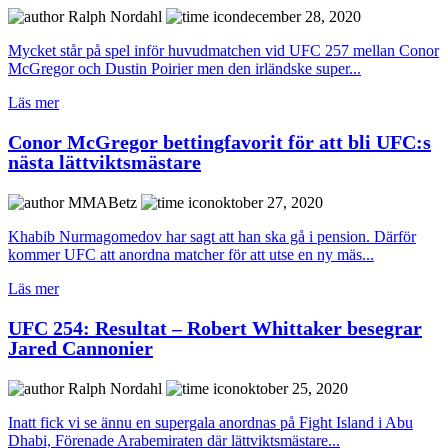
Ralph Nordahl
december 28, 2020
Mycket står på spel inför huvudmatchen vid UFC 257 mellan Conor
McGregor och Dustin Poirier men den irländske super...
Läs mer
Conor McGregor bettingfavorit för att bli UFC:s
nästa lättviktsmästare
MMABetz
oktober 27, 2020
Khabib Nurmagomedov har sagt att han ska gå i pension. Därför
kommer UFC att anordna matcher för att utse en ny mäs...
Läs mer
UFC 254: Resultat – Robert Whittaker besegrar
Jared Cannonier
Ralph Nordahl
oktober 25, 2020
Inatt fick vi se ännu en supergala anordnas på Fight Island i Abu
Dhabi, Förenade Arabemiraten där lättviktsmästare...