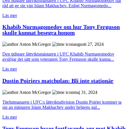
Den tidigare lättviktsmästaren i UFC Khabib Nurmagomedov har
råd att ge sin vän Islam Makhachev. Enligt Nurmagomedo...
Läs mer
Khabib Nurmagomedov om hur Tony Ferguson
skulle kunnat besegra honom
Anton McGregor
augusti 27, 2024
Den tidigare lättviktsmästaren i UFC Khabib Nurmagomedov
avslöjar det sätt som veteranen Tony Ferguson skulle kunna...
Läs mer
Dustin Poiriers matchplan: Bli inte stationär
Anton McGregor
maj 31, 2024
Titelutmanaren i UFC:s lättviktsdivision Dustin Poirier kommer ta
sig an mästaren Islam Makhachev under helgens gal...
Läs mer
Tony Ferguson hyser fortfarande agg mot Khabib