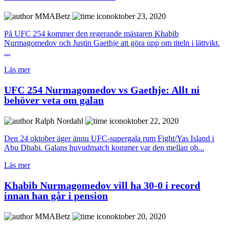
MMABetz
oktober 23, 2020
På UFC 254 kommer den regerande mästaren Khabib
Nurmagomedov och Justin Gaethje att göra upp om titeln i lättvikt.
...
Läs mer
UFC 254 Nurmagomedov vs Gaethje: Allt ni
behöver veta om galan
Ralph Nordahl
oktober 22, 2020
Den 24 oktober äger ännu UFC-supergala rum Fight/Yas Island i
Abu Dhabi. Galans huvudmatch kommer var den mellan ob...
Läs mer
Khabib Nurmagomedov vill ha 30-0 i record
innan han går i pension
MMABetz
oktober 20, 2020