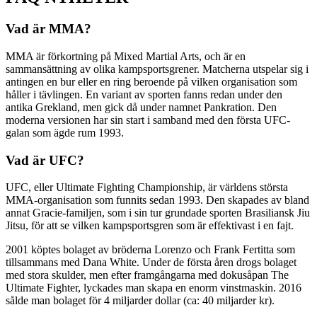
Vad är MMA?
MMA är förkortning på Mixed Martial Arts, och är en
sammansättning av olika kampsportsgrener. Matcherna utspelar sig i
antingen en bur eller en ring beroende på vilken organisation som
håller i tävlingen. En variant av sporten fanns redan under den
antika Grekland, men gick då under namnet Pankration. Den
moderna versionen har sin start i samband med den första UFC-
galan som ägde rum 1993.
Vad är UFC?
UFC, eller Ultimate Fighting Championship, är världens största
MMA-organisation som funnits sedan 1993. Den skapades av bland
annat Gracie-familjen, som i sin tur grundade sporten Brasiliansk Jiu
Jitsu, för att se vilken kampsportsgren som är effektivast i en fajt.
2001 köptes bolaget av bröderna Lorenzo och Frank Fertitta som
tillsammans med Dana White. Under de första åren drogs bolaget
med stora skulder, men efter framgångarna med dokusåpan The
Ultimate Fighter, lyckades man skapa en enorm vinstmaskin. 2016
sålde man bolaget för 4 miljarder dollar (ca: 40 miljarder kr).