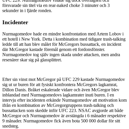
UFC 229. Nurmagomedov visade sig dock överlägsen och
försvarade sin titel via en rear-naked choke 3 minuter och 3
sekunder in i fjärde ronden.
Incidenter
Nurmagomedov hade en mindre konfrontation med Artem Lobov i
ett hotell i New York. Detta i kombination med tidigare trash-talking
ledde till att han blev målet för McGregors bussattack, en incident
där McGregor kastade föremål genom ett fordonsfönster.
Nurmagomedov tog själv ingen skada under attacken, men andra
resenärer skar sig på glassplittret.
Efter sin vinst mot McGregor på UFC 229 kastade Nurmagomedov
sig ut ur buren för att fysiskt konfrontera McGregors lagkamrat,
Dillon Danis. Bråket eskalerade vidare och även McGregor blev
inblandad med Nurmagomedovs lagkamrater inuti buren. I en
intervju efter incidenten erkände Nurmagomedov att motivation kom
ifrån en kombination av McGregorgruppens trash-talking och
bussattacken som skedde inför UFC 223. NSAC avgjorde att både
McGregor och Nurmagomedov är avstängda i 6 månader respektive
9 månader. Nurmagomedov fick även bota 500 000 dollar för sitt
snedsteg.