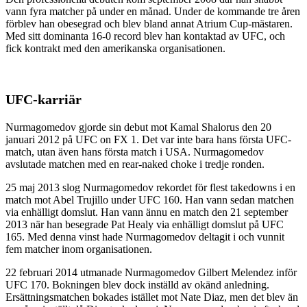
vann fyra matcher på under en månad. Under de kommande tre åren
förblev han obesegrad och blev bland annat Atrium Cup-mästaren.
Med sitt dominanta 16-0 record blev han kontaktad av UFC, och
fick kontrakt med den amerikanska organisationen.
UFC-karriär
Nurmagomedov gjorde sin debut mot Kamal Shalorus den 20
januari 2012 på UFC on FX 1. Det var inte bara hans första UFC-
match, utan även hans första match i USA. Nurmagomedov
avslutade matchen med en rear-naked choke i tredje ronden.
25 maj 2013 slog Nurmagomedov rekordet för flest takedowns i en
match mot Abel Trujillo under UFC 160. Han vann sedan matchen
via enhälligt domslut. Han vann ännu en match den 21 september
2013 när han besegrade Pat Healy via enhälligt domslut på UFC
165. Med denna vinst hade Nurmagomedov deltagit i och vunnit
fem matcher inom organisationen.
22 februari 2014 utmanade Nurmagomedov Gilbert Melendez inför
UFC 170. Bokningen blev dock inställd av okänd anledning.
Ersättningsmatchen bokades istället mot Nate Diaz, men det blev än