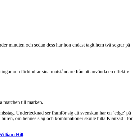
under minuten och sedan dess har hon endast tagit hem två segrar på
ningar och förhindrar sina motståndare från att använda en effektiv
ta matchen till marken.
e misstag. Undertecknad ser framför sig att svenskan har en ’edge’ på
ot buren, om hennes slag och kombinationer skulle hitta Kianzad i för
William Hill
.