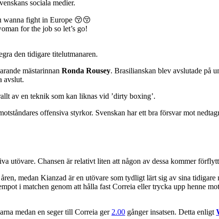
venskans sociala medier.
 wanna fight in Europe 😚😚
oman for the job so let’s go!
gra den tidigare titelutmanaren.
åvarande mästarinnan
Ronda Rousey
. Brasilianskan blev avslutade på 
a avslut.
llt av en teknik som kan liknas vid ’dirty boxing’.
s motståndares offensiva styrkor. Svenskan har ett bra försvar mot nedtag
siva utövare. Chansen är relativt liten att någon av dessa kommer förflyt
e åren, medan Kianzad är en utövare som tydligt lärt sig av sina tidigar
 tempot i matchen genom att hålla fast Correia eller trycka upp henne m
rna medan en seger till Correia ger
2.00
gånger insatsen. Detta enligt