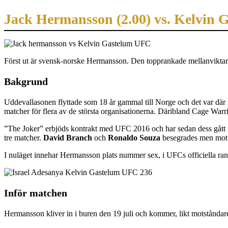
Jack Hermansson (2.00) vs. Kelvin G
Först ut är svensk-norske Hermansson. Den topprankade mellanviktar
Bakgrund
Uddevallasonen flyttade som 18 år gammal till Norge och det var dä
matcher för flera av de största organisationerna. Däribland Cage Warr
”The Joker” erbjöds kontrakt med UFC 2016 och har sedan dess gått ti
tre matcher.
David Branch
och
Ronaldo Souza
besegrades men mo
I nuläget innehar Hermansson plats nummer sex, i UFCs officiella rank
Inför matchen
Hermansson kliver in i buren den 19 juli och kommer, likt motståndaren