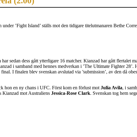
eia (2.00)
under ’Fight Island’ ställs mot den tidigare titelutmanaren Bethe Corre
 sedan dess gått ytterligare 16 matcher. Kianzad har gått flertalet m
nzad i samband med hennes medverkan i ’The Ultimate Fighter 28’. Hä
l final. I finalen blev svenskan avslutad via ’submission’, av den då ob
fick hon en ny chans i UFC. Först kom en förlust mot
Julia Avila
, i sam
es Kianzad mot Australiens
Jessica-Rose Clark
. Svenskan tog hem sege