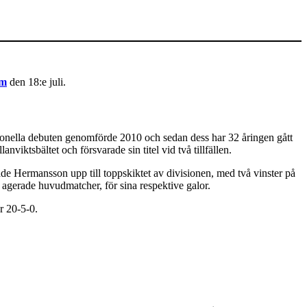
um
den 18:e juli.
onella debuten genomförde 2010 och sedan dess har 32 åringen gått
ktsbältet och försvarade sin titel vid två tillfällen.
e Hermansson upp till toppskiktet av divisionen, med två vinster på
gerade huvudmatcher, för sina respektive galor.
r 20-5-0.