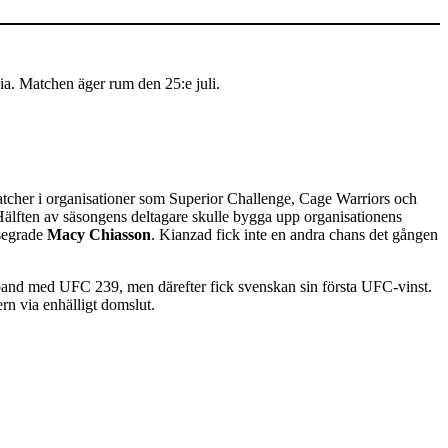
ia. Matchen äger rum den 25:e juli.
atcher i organisationer som Superior Challenge, Cage Warriors och
lften av säsongens deltagare skulle bygga upp organisationens
esegrade
Macy Chiasson
. Kianzad fick inte en andra chans det gången
band med UFC 239, men därefter fick svenskan sin första UFC-vinst.
rn via enhälligt domslut.