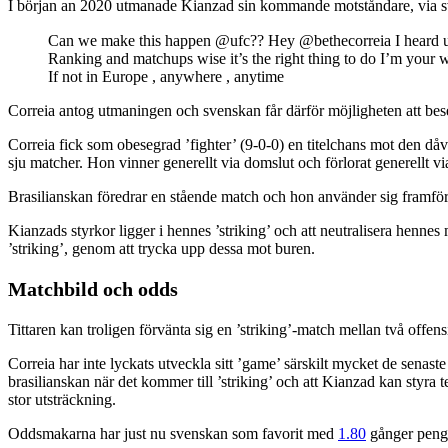
I början an 2020 utmanade Kianzad sin kommande motståndare, via s
Can we make this happen @ufc?? Hey @bethecorreia I heard u
Ranking and matchups wise it’s the right thing to do I’m your w
If not in Europe , anywhere , anytime
Correia antog utmaningen och svenskan får därför möjligheten att bese
Correia fick som obesegrad ’fighter’ (9-0-0) en titelchans mot den d
sju matcher. Hon vinner generellt via domslut och förlorat generellt vi
Brasilianskan föredrar en stående match och hon använder sig framföra
Kianzads styrkor ligger i hennes ’striking’ och att neutralisera henne
’striking’, genom att trycka upp dessa mot buren.
Matchbild och odds
Tittaren kan troligen förvänta sig en ’striking’-match mellan två offen
Correia har inte lyckats utveckla sitt ’game’ särskilt mycket de senast
brasilianskan när det kommer till ’striking’ och att Kianzad kan styra
stor utsträckning.
Oddsmakarna har just nu svenskan som favorit med
1.80
gånger penga