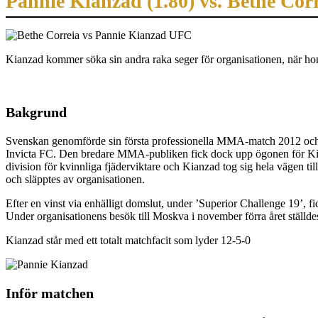
Pannie Kianzad (1.80) vs. Bethe Corr
Kianzad kommer söka sin andra raka seger för organisationen, när hon 
Bakgrund
Svenskan genomförde sin första professionella MMA-match 2012 och har
Invicta FC. Den bredare MMA-publiken fick dock upp ögonen för Kia
division för kvinnliga fjäderviktare och Kianzad tog sig hela vägen til
och släpptes av organisationen.
Efter en vinst via enhälligt domslut, under ’Superior Challenge 19’, 
Under organisationens besök till Moskva i november förra året ställd
Kianzad står med ett totalt matchfacit som lyder 12-5-0
Inför matchen