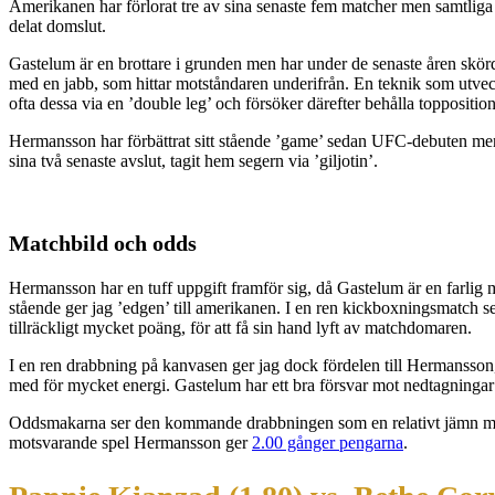
Amerikanen har förlorat tre av sina senaste fem matcher men samtliga 
delat domslut.
Gastelum är en brottare i grunden men har under de senaste åren skörd
med en jabb, som hittar motståndaren underifrån. En teknik som utveck
ofta dessa via en ’double leg’ och försöker därefter behålla topposit
Hermansson har förbättrat sitt stående ’game’ sedan UFC-debuten men
sina två senaste avslut, tagit hem segern via ’giljotin’.
Matchbild och odds
Hermansson har en tuff uppgift framför sig, då Gastelum är en farlig 
stående ger jag ’edgen’ till amerikanen. I en ren kickboxningsmatch ser
tillräckligt mycket poäng, för att få sin hand lyft av matchdomaren.
I en ren drabbning på kanvasen ger jag dock fördelen till Hermansson,
med för mycket energi. Gastelum har ett bra försvar mot nedtagningar m
Oddsmakarna ser den kommande drabbningen som en relativt jämn match,
motsvarande spel Hermansson ger
2.00 gånger pengarna
.