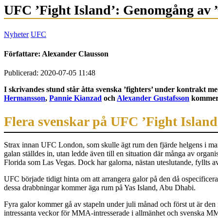
UFC ’Fight Island’: Genomgång av 
Nyheter
UFC
Författare:
Alexander Clausson
Publicerad: 2020-07-05 11:48
I skrivandes stund står åtta svenska ’fighters’ under kontrakt 
Hermansson
,
Pannie Kianzad
och
Alexander Gustafsson
kommer a
Flera svenskar på UFC ’Fight Island
Strax innan UFC London, som skulle ägt rum den fjärde helgens i mars,
galan ställdes in, utan ledde även till en situation där många av organi
Florida som Las Vegas. Dock har galorna, nästan uteslutande, fyllts av
UFC började tidigt hinta om att arrangera galor på den då ospecificerad
dessa drabbningar kommer äga rum på Yas Island, Abu Dhabi.
Fyra galor kommer gå av stapeln under juli månad och först ut är den
intressanta veckor för MMA-intresserade i allmänhet och svenska MMA