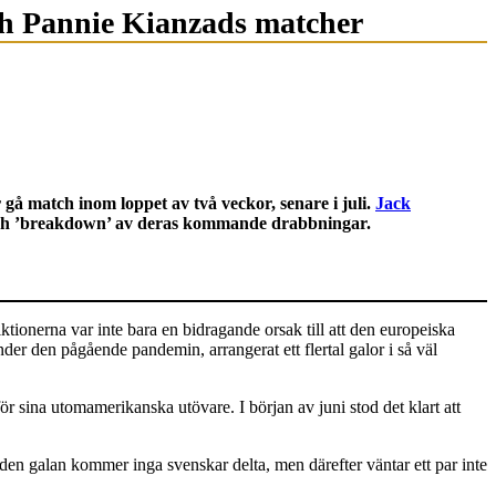
h Pannie Kianzads matcher
å match inom loppet av två veckor, senare i juli.
Jack
och ’breakdown’ av deras kommande drabbningar.
tionerna var inte bara en bidragande orsak till att den europeiska
nder den pågående pandemin, arrangerat ett flertal galor i så väl
ör sina utomamerikanska utövare. I början av juni stod det klart att
en galan kommer inga svenskar delta, men därefter väntar ett par inte