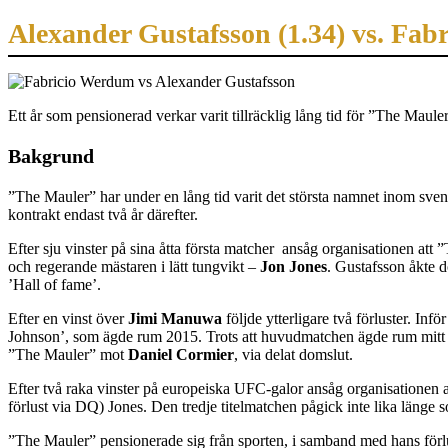
Alexander Gustafsson (1.34) vs. Fab
Ett år som pensionerad verkar varit tillräcklig lång tid för ”The Mauler
Bakgrund
”The Mauler” har under en lång tid varit det största namnet inom 
kontrakt endast två år därefter.
Efter sju vinster på sina åtta första matcher ansåg organisationen att
och regerande mästaren i lätt tungvikt –
Jon Jones
. Gustafsson åkte d
’Hall of fame’.
Efter en vinst över
Jimi Manuwa
följde ytterligare två förluster. In
Johnson’, som ägde rum 2015. Trots att huvudmatchen ägde rum mitt i 
”The Mauler” mot
Daniel Cormier
, via delat domslut.
Efter två raka vinster på europeiska UFC-galor ansåg organisationen a
förlust via DQ) Jones. Den tredje titelmatchen pågick inte lika länge 
”The Mauler” pensionerade sig från sporten, i samband med hans för