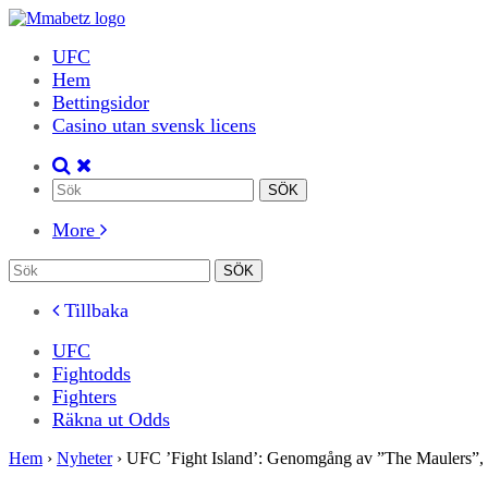
UFC
Hem
Bettingsidor
Casino utan svensk licens
More
Tillbaka
UFC
Fightodds
Fighters
Räkna ut Odds
Hem
›
Nyheter
›
UFC ’Fight Island’: Genomgång av ”The Maulers”,