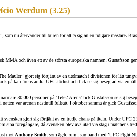
rício Werdum (3.25)
”, som nu återvänder till buren för att ta sig an en tidigare mästare, Bra
svensk MMA och även ett av de största europeiska namnen. Gustafsson 
 ”The Mauler” gjort sig förtjänt av en titelmatch i divisionen för lätt 
ock på karriärens andra UFC-förlust och fick se sig besegrad via enhäl
för närmare 30 000 personer på ’Tele2 Arena’ fick Gustafsson se sig bes
natten var arenan nästintill fullsatt. I oktober samma år gick Gustafss
tt svensken gjort sig förtjänt av en tredje chans på titeln. Under UFC
som sina föregångare, då svensken blev avslutad via slag i matchens tred
lust mot
Anthony Smith
, som ägde rum i samband med ’UFC Fight Nigh