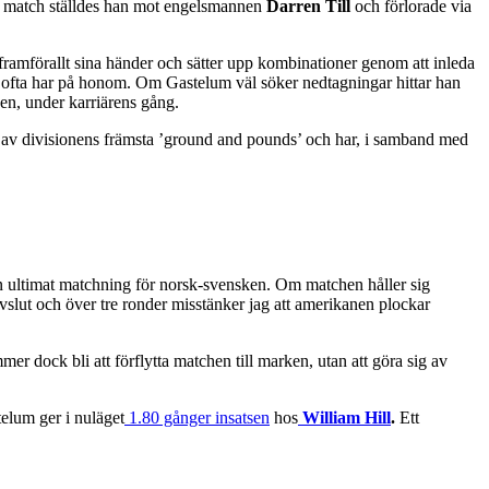
ste match ställdes han mot engelsmannen
Darren Till
och förlorade via
framförallt sina händer och sätter upp kombinationer genom att inleda
re ofta har på honom. Om Gastelum väl söker nedtagningar hittar han
ken, under karriärens gång.
 av divisionens främsta ’ground and pounds’ och har, i samband med
gen ultimat matchning för norsk-svensken. Om matchen håller sig
 avslut och över tre ronder misstänker jag att amerikanen plockar
 dock bli att förflytta matchen till marken, utan att göra sig av
elum ger i nuläget
1.80 gånger insatsen
hos
William Hill
.
Ett