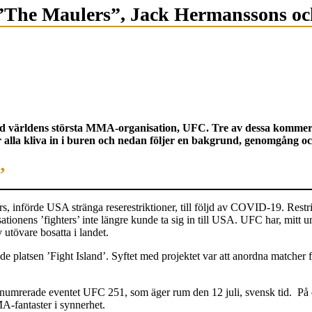
”The Maulers”, Jack Hermanssons oc
med världens största MMA-organisation, UFC. Tre av dessa kommer g
lla kliva in i buren och nedan följer en bakgrund, genomgång 
’
 införde USA stränga reserestriktioner, till följd av COVID-19. Restrik
sationens ’fighters’ inte längre kunde ta sig in till USA. UFC har, mitt u
 utövare bosatta i landet.
e platsen ’Fight Island’. Syftet med projektet var att anordna matcher f
 numrerade eventet UFC 251, som äger rum den 12 juli, svensk tid. På d
-fantaster i synnerhet.