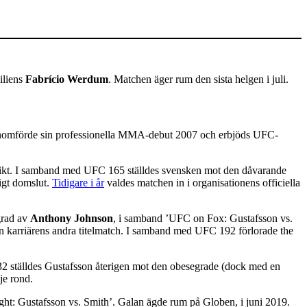
siliens
Fabrício Werdum
. Matchen äger rum den sista helgen i juli.
genomförde sin professionella MMA-debut 2007 och erbjöds UFC-
tungvikt. I samband med UFC 165 ställdes svensken mot den dåvarande
ligt domslut.
Tidigare i år
valdes matchen in i organisationens officiella
egrad av
Anthony Johnson
, i samband ’UFC on Fox: Gustafsson vs.
on karriärens andra titelmatch. I samband med UFC 192 förlorade the
 232 ställdes Gustafsson återigen mot den obesegrade (dock med en
je rond.
t: Gustafsson vs. Smith’. Galan ägde rum på Globen, i juni 2019.