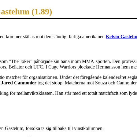
astelum (1.89)
en kommer ställas mot den ständigt farliga amerikanen
Kelvin Gastel
r som ”The Joker” påbörjade sin bana inom MMA-sporten. Den professi
iors, Bellator och UFC. I Cage Warriors plockade Hermansson hem mellanvi
o matcher för organisationen. Under det föregående kalenderåret seglad
t
Jared Cannonier
tog det stopp. Matcherna mot Souza och Cannonier a
ing för mellanviktsklassen. Han står med ett totalt matchfacit som lyde
 Gastelum, försöka ta sig tillbaka till vinstkolumnen.