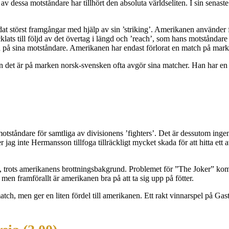
av dessa motståndare har tillhört den absoluta världseliten. I sin sena
at störst framgångar med hjälp av sin ’striking’. Amerikanen använder 
lats till följd av det övertag i längd och ’reach’, som hans motstånda
ion på sina motståndare. Amerikanen har endast förlorat en match på mar
 det är på marken norsk-svensken ofta avgör sina matcher. Han har en
motståndare för samtliga av divisionens ’fighters’. Det är dessutom in
 jag inte Hermansson tillfoga tillräckligt mycket skada för att hitta ett
 trots amerikanens brottningsbakgrund. Problemet för ”The Joker” kommer
en framförallt är amerikanen bra på att ta sig upp på fötter.
 men ger en liten fördel till amerikanen. Ett rakt vinnarspel på Gast