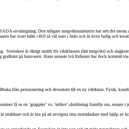
USADA-avstängning. Den tidigare tungviktsmästaren har sett det mesta a
naren har svart bälte i BJJ så väl som i Judo och är även farlig och kreat
ng. Svensken är riktigt snabb för viktklassen (lätt tungvikt) och slagko
 sig godkänt på kanvasen. Hans senaste två förluster har dock kommit vi
llbaka från pensionering och dessutom till en ny viktklass. Fysik, kondi
kommer få se en ’grappler’ vs. ’striker’-drabbning framför oss, senare i ju
är snabbare och är bra på att avväpna sina motståndare med hjälp av ko