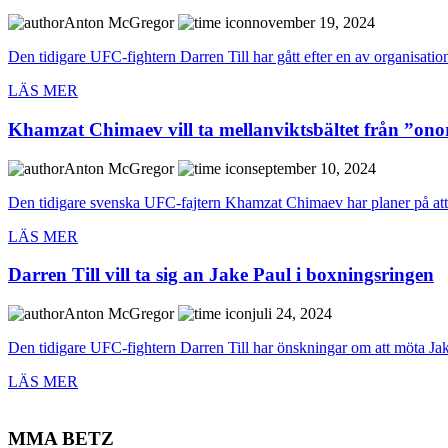
Anton McGregor
november 19, 2024
Den tidigare UFC-fightern Darren Till har gått efter en av organisation
LÄS MER
Khamzat Chimaev vill ta mellanviktsbältet från ”ono
Anton McGregor
september 10, 2024
Den tidigare svenska UFC-fajtern Khamzat Chimaev har planer på att b
LÄS MER
Darren Till vill ta sig an Jake Paul i boxningsringen
Anton McGregor
juli 24, 2024
Den tidigare UFC-fightern Darren Till har önskningar om att möta Jake
LÄS MER
MMA BETZ