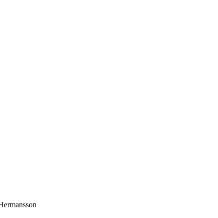
 Hermansson