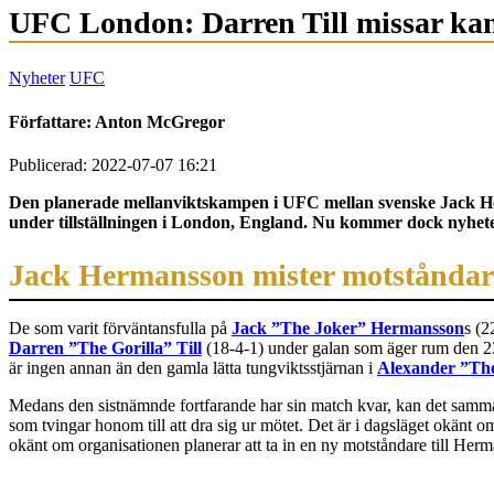
UFC London: Darren Till missar k
Nyheter
UFC
Författare:
Anton McGregor
Publicerad: 2022-07-07 16:21
Den planerade mellanviktskampen i UFC mellan svenske Jack Herm
under tillställningen i London, England. Nu kommer dock nyheten
Jack Hermansson mister motståndar
De som varit förväntansfulla på
Jack ”The Joker” Hermansson
s (2
Darren ”The Gorilla” Till
(18-4-1) under galan som äger rum den 23:
är ingen annan än den gamla lätta tungviktsstjärnan i
Alexander ”Th
Medans den sistnämnde fortfarande har sin match kvar, kan det samma
som tvingar honom till att dra sig ur mötet. Det är i dagsläget okän
okänt om organisationen planerar att ta in en ny motståndare till Herm