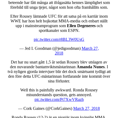
beteende har fått många att ifrågasätta hennes lämplighet som
förebild till unga tjejer, något som hon ofta framhållits som.
Efter Rousey lämnade UFC för att satsa på en karriär inom
WWE har hon helt bojkottat MMA-media och enbart ställt
upp i mainstreamprogram som
Ellen Degeneres
och
sportkanaler som ESPN.
pic.twitter.com/r8BL3W0UsG
— Jed I. Goodman (@jedigoodman)
March 27,
2018
Det har nu snart gått 1,5 år sedan Rousey blev utslagen av
den nuvarande bantamviktsmästarinnan
Amanda Nunes
. I
två nyligen gjorda intervjuer blir det dock smärtsamt tydligt att
den före detta UFC-mästarinnan fortfarande inte kommit över
sina förluster.
Well this is painfully awkward. Ronda Rousey
misunderstands question, gets annoyed.
pic.twitter.com/Pt7XwVRazh
— Cork Gaines (@CorkGaines)
March 27, 2018
Ronda Rousey (12-2) är en pionjär inom kvinnlig MMA.