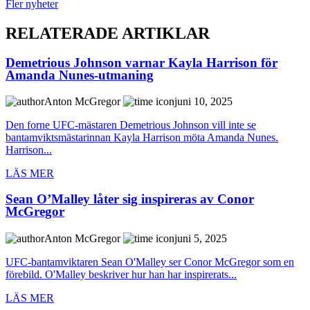
Fler nyheter
RELATERADE ARTIKLAR
Demetrious Johnson varnar Kayla Harrison för
Amanda Nunes-utmaning
Anton McGregor
juni 10, 2025
Den forne UFC-mästaren Demetrious Johnson vill inte se
bantamviktsmästarinnan Kayla Harrison möta Amanda Nunes.
Harrison...
LÄS MER
Sean O’Malley låter sig inspireras av Conor
McGregor
Anton McGregor
juni 5, 2025
UFC-bantamviktaren Sean O'Malley ser Conor McGregor som en
förebild. O'Malley beskriver hur han har inspirerats...
LÄS MER