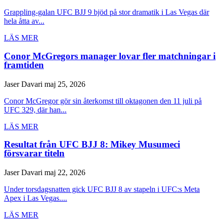
Grappling-galan UFC BJJ 9 bjöd på stor dramatik i Las Vegas där
hela åtta av...
LÄS MER
Conor McGregors manager lovar fler matchningar i
framtiden
Jaser Davari
maj 25, 2026
Conor McGregor gör sin återkomst till oktagonen den 11 juli på
UFC 329, där han...
LÄS MER
Resultat från UFC BJJ 8: Mikey Musumeci
försvarar titeln
Jaser Davari
maj 22, 2026
Under torsdagsnatten gick UFC BJJ 8 av stapeln i UFC:s Meta
Apex i Las Vegas....
LÄS MER