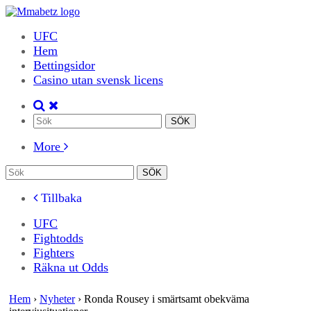
UFC
Hem
Bettingsidor
Casino utan svensk licens
More
Tillbaka
UFC
Fightodds
Fighters
Räkna ut Odds
Hem
›
Nyheter
›
Ronda Rousey i smärtsamt obekväma