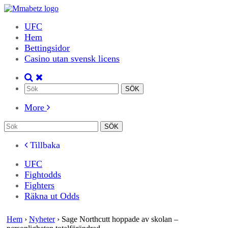
UFC
Hem
Bettingsidor
Casino utan svensk licens
More
Tillbaka
UFC
Fightodds
Fighters
Räkna ut Odds
Hem
›
Nyheter
›
Sage Northcutt hoppade av skolan –