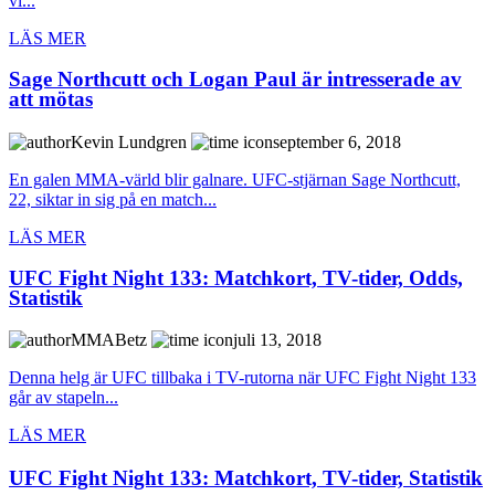
vi...
LÄS MER
Sage Northcutt och Logan Paul är intresserade av
att mötas
Kevin Lundgren
september 6, 2018
En galen MMA-värld blir galnare. UFC-stjärnan Sage Northcutt,
22, siktar in sig på en match...
LÄS MER
UFC Fight Night 133: Matchkort, TV-tider, Odds,
Statistik
MMABetz
juli 13, 2018
Denna helg är UFC tillbaka i TV-rutorna när UFC Fight Night 133
går av stapeln...
LÄS MER
UFC Fight Night 133: Matchkort, TV-tider, Statistik