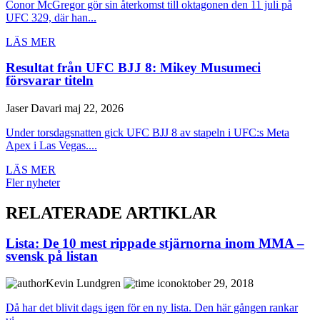
Conor McGregor gör sin återkomst till oktagonen den 11 juli på
UFC 329, där han...
LÄS MER
Resultat från UFC BJJ 8: Mikey Musumeci
försvarar titeln
Jaser Davari
maj 22, 2026
Under torsdagsnatten gick UFC BJJ 8 av stapeln i UFC:s Meta
Apex i Las Vegas....
LÄS MER
Fler nyheter
RELATERADE ARTIKLAR
Lista: De 10 mest rippade stjärnorna inom MMA –
svensk på listan
Kevin Lundgren
oktober 29, 2018
Då har det blivit dags igen för en ny lista. Den här gången rankar