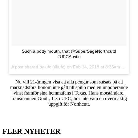
Such a potty mouth, that @SuperSageNorthcutt!
#UFCAustin
A post shared by
ufc
(@ufc) on
Feb 14, 2018 at 8:35am PST
Nu vill 21-åringen visa att alla pengar som satsats på att
marknadsföra honom inte gått till spillo med en imponerande
vinst framför sina hemmafans i Texas. Hans motståndare,
fransmannen Gouti, 1-3 i UFC, bör inte vara en övermäktig
uppgift för Northcutt.
FLER NYHETER