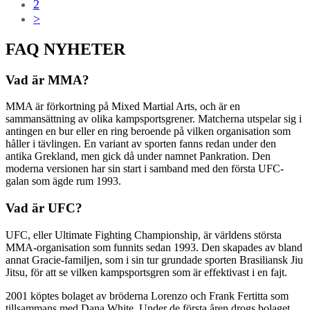
2
>
FAQ NYHETER
Vad är MMA?
MMA är förkortning på Mixed Martial Arts, och är en
sammansättning av olika kampsportsgrener. Matcherna utspelar sig i
antingen en bur eller en ring beroende på vilken organisation som
håller i tävlingen. En variant av sporten fanns redan under den
antika Grekland, men gick då under namnet Pankration. Den
moderna versionen har sin start i samband med den första UFC-
galan som ägde rum 1993.
Vad är UFC?
UFC, eller Ultimate Fighting Championship, är världens största
MMA-organisation som funnits sedan 1993. Den skapades av bland
annat Gracie-familjen, som i sin tur grundade sporten Brasiliansk Jiu
Jitsu, för att se vilken kampsportsgren som är effektivast i en fajt.
2001 köptes bolaget av bröderna Lorenzo och Frank Fertitta som
tillsammans med Dana White. Under de första åren drogs bolaget