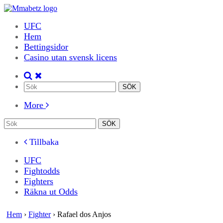
UFC
Hem
Bettingsidor
Casino utan svensk licens
More
Tillbaka
UFC
Fightodds
Fighters
Räkna ut Odds
Hem
›
Fighter
›
Rafael dos Anjos