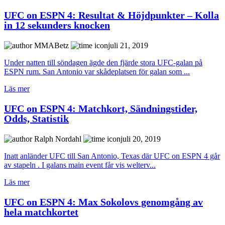
UFC on ESPN 4: Resultat & Höjdpunkter – Kolla
in 12 sekunders knocken
MMABetz
juli 21, 2019
Under natten till söndagen ägde den fjärde stora UFC-galan på
ESPN rum. San Antonio var skådeplatsen för galan som ...
Läs mer
UFC on ESPN 4: Matchkort, Sändningstider,
Odds, Statistik
Ralph Nordahl
juli 20, 2019
Inatt anländer UFC till San Antonio, Texas där UFC on ESPN 4 går
av stapeln . I galans main event får vis welterv...
Läs mer
UFC on ESPN 4: Max Sokolovs genomgång av
hela matchkortet