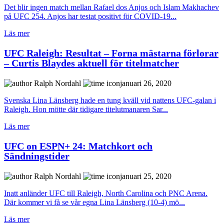
Det blir ingen match mellan Rafael dos Anjos och Islam Makhachev
på UFC 254. Anjos har testat positivt för COVID-19...
Läs mer
UFC Raleigh: Resultat – Forna mästarna förlorar
– Curtis Blaydes aktuell för titelmatcher
Ralph Nordahl
januari 26, 2020
Svenska Lina Länsberg hade en tung kväll vid nattens UFC-galan i
Raleigh. Hon mötte där tidigare titelutmanaren Sar...
Läs mer
UFC on ESPN+ 24: Matchkort och
Sändningstider
Ralph Nordahl
januari 25, 2020
Inatt anländer UFC till Raleigh, North Carolina och PNC Arena.
Där kommer vi få se vår egna Lina Länsberg (10-4) mö...
Läs mer