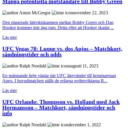
Många potentiella motståndare till Bobby Green
Anton McGregor
november 22, 2023
Den planerade lättviktskampen mellan Bobby Green och Dan
Hooker kommer inte äga rum. Detta efter att Hooker skadat ...
Läs mer
UFC Vegas 78: Luque vs. dos Anjos – Matchkort,
sändningstider och odds
Ralph Nordahl
augusti 11, 2023
En spännande helg väntar när UFC återvänder till hemmarenan
Apex. I huvudmatchen ställs de erfarna welterviktarna R...
Läs mer
UFC Orlando: Thompson vs. Holland med Jack
Hermansson – Matchkort, sändningstider och
info
Ralph Nordahl
december 1, 2022