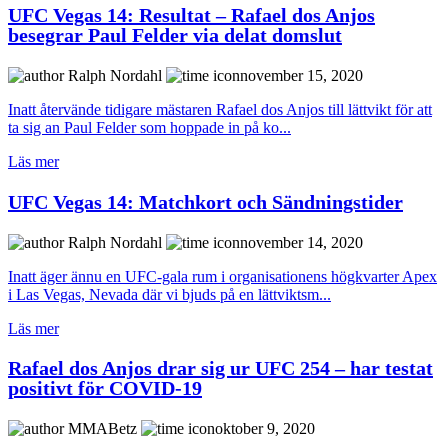
UFC Vegas 14: Resultat – Rafael dos Anjos
besegrar Paul Felder via delat domslut
Ralph Nordahl
november 15, 2020
Inatt återvände tidigare mästaren Rafael dos Anjos till lättvikt för att
ta sig an Paul Felder som hoppade in på ko...
Läs mer
UFC Vegas 14: Matchkort och Sändningstider
Ralph Nordahl
november 14, 2020
Inatt äger ännu en UFC-gala rum i organisationens högkvarter Apex
i Las Vegas, Nevada där vi bjuds på en lättviktsm...
Läs mer
Rafael dos Anjos drar sig ur UFC 254 – har testat
positivt för COVID-19
MMABetz
oktober 9, 2020