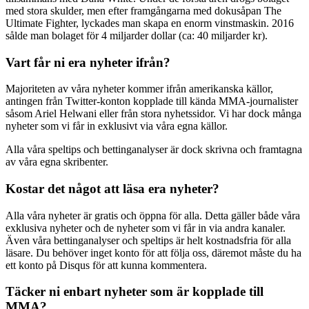
med stora skulder, men efter framgångarna med dokusåpan The
Ultimate Fighter, lyckades man skapa en enorm vinstmaskin. 2016
sålde man bolaget för 4 miljarder dollar (ca: 40 miljarder kr).
Vart får ni era nyheter ifrån?
Majoriteten av våra nyheter kommer ifrån amerikanska källor,
antingen från Twitter-konton kopplade till kända MMA-journalister
såsom Ariel Helwani eller från stora nyhetssidor. Vi har dock många
nyheter som vi får in exklusivt via våra egna källor.
Alla våra speltips och bettinganalyser är dock skrivna och framtagna
av våra egna skribenter.
Kostar det något att läsa era nyheter?
Alla våra nyheter är gratis och öppna för alla. Detta gäller både våra
exklusiva nyheter och de nyheter som vi får in via andra kanaler.
Även våra bettinganalyser och speltips är helt kostnadsfria för alla
läsare. Du behöver inget konto för att följa oss, däremot måste du ha
ett konto på Disqus för att kunna kommentera.
Täcker ni enbart nyheter som är kopplade till
MMA?