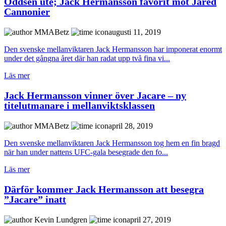
Oddsen ute; Jack Hermansson favorit mot Jared
Cannonier
MMABetz
augusti 11, 2019
Den svenske mellanviktaren Jack Hermansson har imponerat enormt
under det gångna året där han radat upp två fina vi...
Läs mer
Jack Hermansson vinner över Jacare – ny
titelutmanare i mellanviktsklassen
MMABetz
april 28, 2019
Den svenske mellanviktaren Jack Hermansson tog hem en fin bragd
när han under nattens UFC-gala besegrade den fo...
Läs mer
Därför kommer Jack Hermansson att besegra
”Jacare” inatt
Kevin Lundgren
april 27, 2019