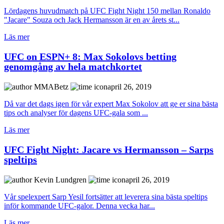
Lördagens huvudmatch på UFC Fight Night 150 mellan Ronaldo
"Jacare" Souza och Jack Hermansson är en av årets st...
Läs mer
UFC on ESPN+ 8: Max Sokolovs betting
genomgång av hela matchkortet
MMABetz
april 26, 2019
Då var det dags igen för vår expert Max Sokolov att ge er sina bästa
tips och analyser för dagens UFC-gala som ...
Läs mer
UFC Fight Night: Jacare vs Hermansson – Sarps
speltips
Kevin Lundgren
april 26, 2019
Vår spelexpert Sarp Yesil fortsätter att leverera sina bästa speltips
inför kommande UFC-galor. Denna vecka har...
Läs mer