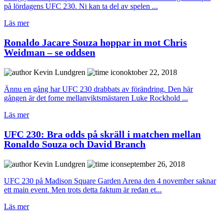
på lördagens UFC 230. Ni kan ta del av spelen ...
Läs mer
Ronaldo Jacare Souza hoppar in mot Chris
Weidman – se oddsen
Kevin Lundgren
oktober 22, 2018
Ännu en gång har UFC 230 drabbats av förändring. Den här
gången är det forne mellanviktsmästaren Luke Rockhold ...
Läs mer
UFC 230: Bra odds på skräll i matchen mellan
Ronaldo Souza och David Branch
Kevin Lundgren
september 26, 2018
UFC 230 på Madison Square Garden Arena den 4 november saknar
ett main event. Men trots detta faktum är redan et...
Läs mer