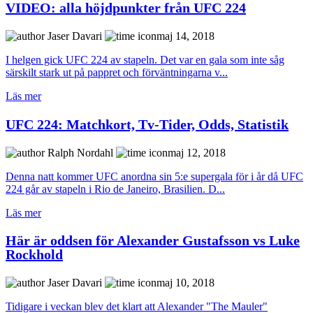
VIDEO: alla höjdpunkter från UFC 224
Jaser Davari
maj 14, 2018
I helgen gick UFC 224 av stapeln. Det var en gala som inte såg
särskilt stark ut på pappret och förväntningarna v...
Läs mer
UFC 224: Matchkort, Tv-Tider, Odds, Statistik
Ralph Nordahl
maj 12, 2018
Denna natt kommer UFC anordna sin 5:e supergala för i år då UFC
224 går av stapeln i Rio de Janeiro, Brasilien. D...
Läs mer
Här är oddsen för Alexander Gustafsson vs Luke
Rockhold
Jaser Davari
maj 10, 2018
Tidigare i veckan blev det klart att Alexander "The Mauler"