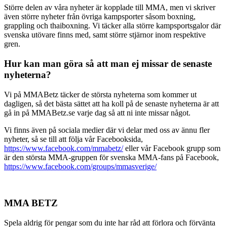
Större delen av våra nyheter är kopplade till MMA, men vi skriver
även större nyheter från övriga kampsporter såsom boxning,
grappling och thaiboxning. Vi täcker alla större kampsportsgalor där
svenska utövare finns med, samt större stjärnor inom respektive
gren.
Hur kan man göra så att man ej missar de senaste
nyheterna?
Vi på MMABetz täcker de största nyheterna som kommer ut
dagligen, så det bästa sättet att ha koll på de senaste nyheterna är att
gå in på MMABetz.se varje dag så att ni inte missar något.
Vi finns även på sociala medier där vi delar med oss av ännu fler
nyheter, så se till att följa vår Facebooksida,
https://www.facebook.com/mmabetz/
eller vår Facebook grupp som
är den största MMA-gruppen för svenska MMA-fans på Facebook,
https://www.facebook.com/groups/mmasverige/
MMA BETZ
Spela aldrig för pengar som du inte har råd att förlora och förvänta