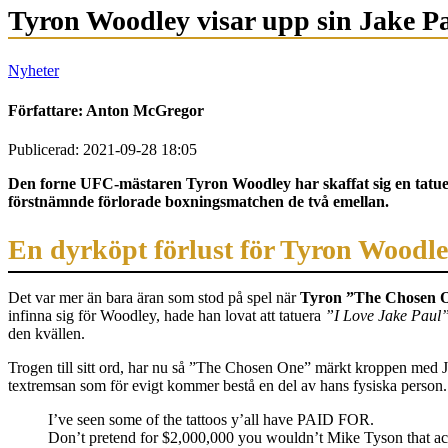
Tyron Woodley visar upp sin Jake Pa
Nyheter
Författare:
Anton McGregor
Publicerad: 2021-09-28 18:05
Den forne UFC-mästaren Tyron Woodley har skaffat sig en tatuer
förstnämnde förlorade boxningsmatchen de två emellan.
En dyrköpt förlust för Tyron Woodl
Det var mer än bara äran som stod på spel när
Tyron ”The Chosen 
infinna sig för Woodley, hade han lovat att tatuera
”I Love Jake Paul
den kvällen.
Trogen till sitt ord, har nu så ”The Chosen One” märkt kroppen med J
textremsan som för evigt kommer bestå en del av hans fysiska person. 
I’ve seen some of the tattoos y’all have PAID FOR.
Don’t pretend for $2,000,000 you wouldn’t Mike Tyson that ac