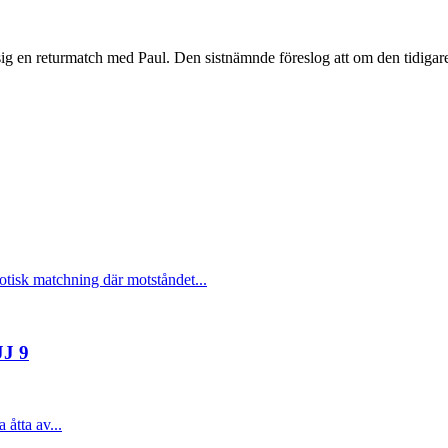
 få sig en returmatch med Paul. Den sistnämnde föreslog att om den tidi
otisk matchning där motståndet...
JJ 9
åtta av...