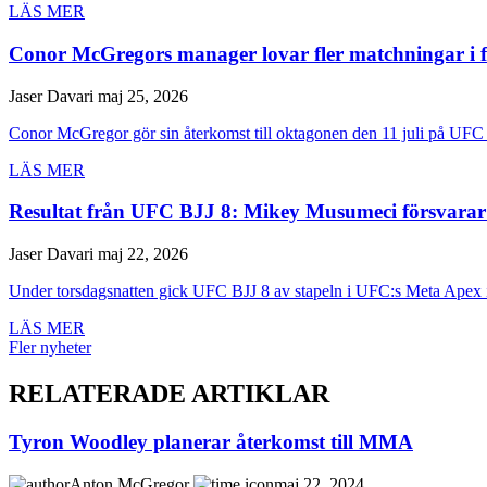
LÄS MER
Conor McGregors manager lovar fler matchningar i 
Jaser Davari
maj 25, 2026
Conor McGregor gör sin återkomst till oktagonen den 11 juli på UFC 
LÄS MER
Resultat från UFC BJJ 8: Mikey Musumeci försvarar 
Jaser Davari
maj 22, 2026
Under torsdagsnatten gick UFC BJJ 8 av stapeln i UFC:s Meta Apex i
LÄS MER
Fler nyheter
RELATERADE ARTIKLAR
Tyron Woodley planerar återkomst till MMA
Anton McGregor
maj 22, 2024