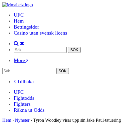
UFC
Hem
Bettingsidor
Casino utan svensk licens
More
Tillbaka
UFC
Fightodds
Fighters
Räkna ut Odds
Hem
›
Nyheter
›
Tyron Woodley visar upp sin Jake Paul-tatuering