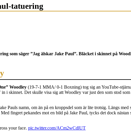
ul-tatuering
ing som säger ”Jag älskar Jake Paul”. Bläcket i skinnet på Wood
ey
One” Woodley
(19-7-1 MMA/ 0-1 Boxning) tog sig an YouTube-stjärnan 
”
in i skinnet. Det skulle visa sig att Woodley var just den som stod som
ake Pauls namn, om än på en kroppsdel som är lite trotsig. Längs med 
Med fingret pekandes mot en bild på Jake Paul, tycks det dock nästan s
ross your face.
pic.twitter.com/ACm2wCdlUT