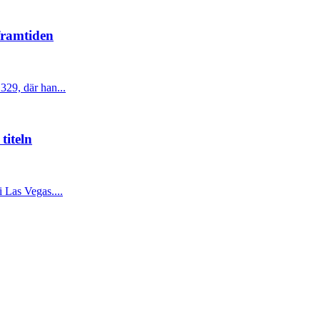
framtiden
329, där han...
titeln
 Las Vegas....