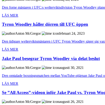
Den forne mästaren i UFC:s welterviktsdivision Tyron Woodley planerar
LÄS MER
Tyron Woodley håller dörren till UFC öppen
Anton McGregor
februari 24, 2023
Den tidigare welterviktsmästaren i UFC Tyron Woodley säger sig vara ö
LÄS MER
Jake Paul besegrar Tyron Woodley via delat beslut
Anton McGregor
augusti 30, 2021
Den omtalade boxningsmatchen mellan YouTube-stjärnan Jake Paul o
LÄS MER
Se ”All Access”-videon inför Jake Paul vs. Tyron Wo
Anton McGregor
augusti 26, 2021