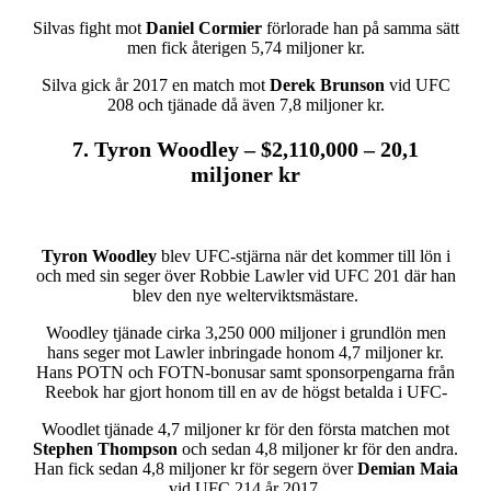
Silvas fight mot
Daniel Cormier
förlorade han på samma sätt
men fick återigen 5,74 miljoner kr.
Silva gick år 2017 en match mot
Derek Brunson
vid UFC
208 och tjänade då även 7,8 miljoner kr.
7. Tyron Woodley – $2,110,000 – 20,1
miljoner kr
Tyron Woodley
blev UFC-stjärna när det kommer till lön i
och med sin seger över Robbie Lawler vid UFC 201 där han
blev den nye welterviktsmästare.
Woodley tjänade cirka 3,250 000 miljoner i grundlön men
hans seger mot Lawler inbringade honom 4,7 miljoner kr.
Hans POTN och FOTN-bonusar samt sponsorpengarna från
Reebok har gjort honom till en av de högst betalda i UFC-
Woodlet tjänade 4,7 miljoner kr för den första matchen mot
Stephen Thompson
och sedan 4,8 miljoner kr för den andra.
Han fick sedan 4,8 miljoner kr för segern över
Demian Maia
vid UFC 214 år 2017.