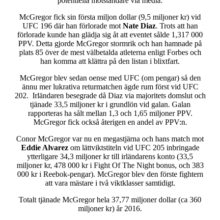
potentiella motståndare via media.
McGregor fick sin första miljon dollar (9,5 miljoner kr) vid
UFC 196 där han förlorade mot
Nate Diaz
. Trots att han
förlorade kunde han glädja sig åt att eventet sålde 1,317 000
PPV. Detta gjorde McGregor stormrik och han hamnade på
plats 85 över de mest välbetalda atleterna enligt Forbes och
han komma att klättra på den listan i blixtfart.
McGregor blev sedan oense med UFC (om pengar) så den
ännu mer lukrativa returmatchen ägde rum först vid UFC
202. Irländaren besegrade då Diaz via majoritets domslut och
tjänade 33,5 miljoner kr i grundlön vid galan. Galan
rapporteras ha sålt mellan 1,3 och 1,65 miljoner PPV.
McGregor fick också återigen en andel av PPV:n.
Conor McGregor var nu en megastjärna och hans match mot
Eddie Alvarez
om lättviktstiteln vid UFC 205 inbringade
ytterligare 34,3 miljoner kr till irländarens konto (33,5
miljoner kr, 478 000 kr i Fight Of The Night bonus, och 383
000 kr i Reebok-pengar). McGregor blev den förste fightern
att vara mästare i två viktklasser samtidigt.
Totalt tjänade McGregor hela 37,77 miljoner dollar (ca 360
miljoner kr) år 2016.