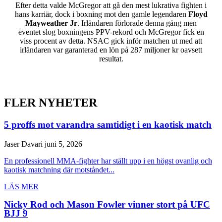
Efter detta valde McGregor att gå den mest lukrativa fighten i
hans karriär, dock i boxning mot den gamle legendaren
Floyd
Mayweather Jr
. Irländaren förlorade denna gång men
eventet slog boxningens PPV-rekord och McGregor fick en
viss procent av detta. NSAC gick inför matchen ut med att
irländaren var garanterad en lön på 287 miljoner kr oavsett
resultat.
FLER NYHETER
5 proffs mot varandra samtidigt i en kaotisk match
Jaser Davari
juni 5, 2026
En professionell MMA-fighter har ställt upp i en högst ovanlig och
kaotisk matchning där motståndet...
LÄS MER
Nicky Rod och Mason Fowler vinner stort på UFC
BJJ 9