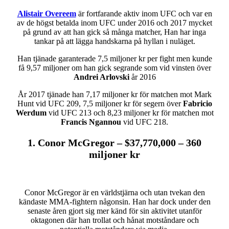
Alistair Overeem
är fortfarande aktiv inom UFC och var en
av de högst betalda inom UFC under 2016 och 2017 mycket
på grund av att han gick så många matcher, Han har inga
tankar på att lägga handskarna på hyllan i nuläget.
Han tjänade garanterade 7,5 miljoner kr per fight men kunde
få 9,57 miljoner om han gick segrande som vid vinsten över
Andrei Arlovski
år 2016
År 2017 tjänade han 7,17 miljoner kr för matchen mot Mark
Hunt vid UFC 209, 7,5 miljoner kr för segern över
Fabricio
Werdum
vid UFC 213 och 8,23 miljoner kr för matchen mot
Francis Ngannou
vid UFC 218.
1. Conor McGregor – $37,770,000 – 360
miljoner kr
Conor McGregor är en världstjärna och utan tvekan den
kändaste MMA-fightern någonsin. Han har dock under den
senaste åren gjort sig mer känd för sin aktivitet utanför
oktagonen där han trollat och hånat motståndare och