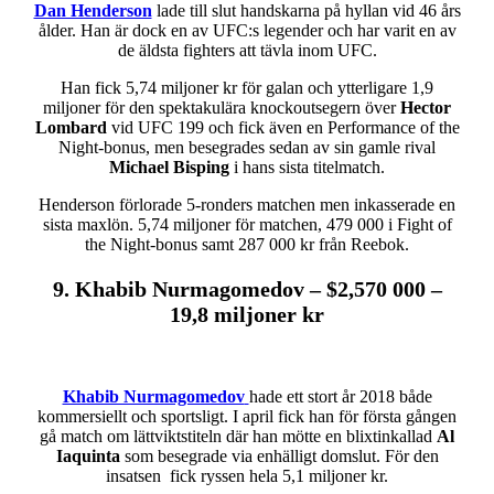
Dan Henderson
lade till slut handskarna på hyllan vid 46 års
ålder. Han är dock en av UFC:s legender och har varit en av
de äldsta fighters att tävla inom UFC.
Han fick 5,74 miljoner kr för galan och ytterligare 1,9
miljoner för den spektakulära knockoutsegern över
Hector
Lombard
vid UFC 199 och fick även en Performance of the
Night-bonus, men besegrades sedan av sin gamle rival
Michael Bisping
i hans sista titelmatch.
Henderson förlorade 5-ronders matchen men inkasserade en
sista maxlön. 5,74 miljoner för matchen, 479 000 i Fight of
the Night-bonus samt 287 000 kr från Reebok.
9. Khabib Nurmagomedov – $2,570 000 –
19,8 miljoner kr
Khabib Nurmagomedov
hade ett stort år 2018 både
kommersiellt och sportsligt. I april fick han för första gången
gå match om lättviktstiteln där han mötte en blixtinkallad
Al
Iaquinta
som besegrade via enhälligt domslut. För den
insatsen fick ryssen hela 5,1 miljoner kr.