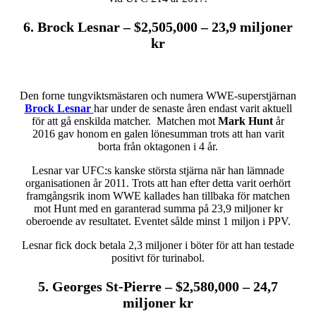
6. Brock Lesnar – $2,505,000
– 23,9 miljoner
kr
Den forne tungviktsmästaren och numera WWE-superstjärnan
Brock Lesnar
har under de senaste åren endast varit aktuell
för att gå enskilda matcher. Matchen mot
Mark Hunt
år
2016 gav honom en galen lönesumman trots att han varit
borta från oktagonen i 4 år.
Lesnar var UFC:s kanske största stjärna när han lämnade
organisationen år 2011. Trots att han efter detta varit oerhört
framgångsrik inom WWE kallades han tillbaka för matchen
mot Hunt med en garanterad summa på 23,9 miljoner kr
oberoende av resultatet. Eventet sålde minst 1 miljon i PPV.
Lesnar fick dock betala 2,3 miljoner i böter för att han testade
positivt för turinabol.
5. Georges St-Pierre – $2,580,000 – 24,7
miljoner kr