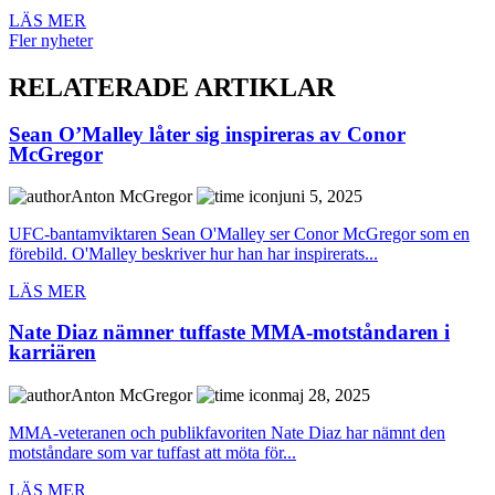
LÄS MER
Fler nyheter
RELATERADE ARTIKLAR
Sean O’Malley låter sig inspireras av Conor
McGregor
Anton McGregor
juni 5, 2025
UFC-bantamviktaren Sean O'Malley ser Conor McGregor som en
förebild. O'Malley beskriver hur han har inspirerats...
LÄS MER
Nate Diaz nämner tuffaste MMA-motståndaren i
karriären
Anton McGregor
maj 28, 2025
MMA-veteranen och publikfavoriten Nate Diaz har nämnt den
motståndare som var tuffast att möta för...
LÄS MER