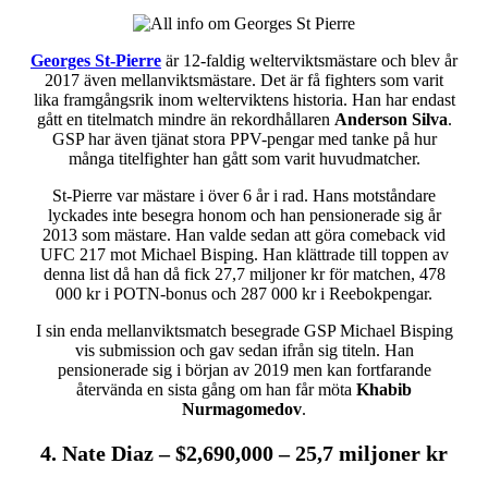
Georges St-Pierre
är 12-faldig welterviktsmästare och blev år
2017 även mellanviktsmästare. Det är få fighters som varit
lika framgångsrik inom welterviktens historia. Han har endast
gått en titelmatch mindre än rekordhållaren
Anderson Silva
.
GSP har även tjänat stora PPV-pengar med tanke på hur
många titelfighter han gått som varit huvudmatcher.
St-Pierre var mästare i över 6 år i rad. Hans motståndare
lyckades inte besegra honom och han pensionerade sig år
2013 som mästare. Han valde sedan att göra comeback vid
UFC 217 mot Michael Bisping. Han klättrade till toppen av
denna list då han då fick 27,7 miljoner kr för matchen, 478
000 kr i POTN-bonus och 287 000 kr i Reebokpengar.
I sin enda mellanviktsmatch besegrade GSP Michael Bisping
vis submission och gav sedan ifrån sig titeln. Han
pensionerade sig i början av 2019 men kan fortfarande
återvända en sista gång om han får möta
Khabib
Nurmagomedov
.
4. Nate Diaz – $2,690,000 – 25,7 miljoner kr