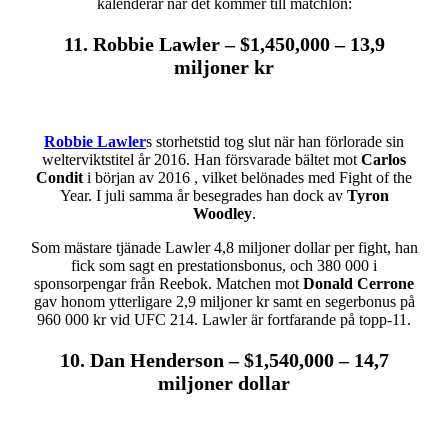
kalenderår när det kommer till matchlön:
11. Robbie Lawler – $1,450,000 – 13,9
miljoner kr
Robbie Lawler
s storhetstid tog slut när han förlorade sin
welterviktstitel år 2016. Han försvarade bältet mot
Carlos
Condit
i början av 2016 , vilket belönades med Fight of the
Year. I juli samma år besegrades han dock av
Tyron
Woodley
.
Som mästare tjänade Lawler 4,8 miljoner dollar per fight, han
fick som sagt en prestationsbonus, och 380 000 i
sponsorpengar från Reebok. Matchen mot
Donald Cerrone
gav honom ytterligare 2,9 miljoner kr samt en segerbonus på
960 000 kr vid UFC 214. Lawler är fortfarande på topp-11.
10. Dan Henderson – $1,540,000
– 14,7
miljoner dollar