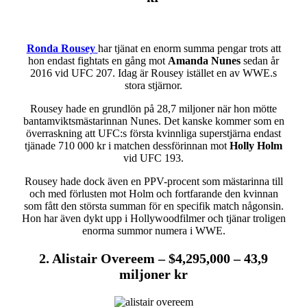
Ronda Rousey
har tjänat en enorm summa pengar trots att
hon endast fightats en gång mot
Amanda Nunes
sedan år
2016 vid UFC 207. Idag är Rousey istället en av WWE.s
stora stjärnor.
Rousey hade en grundlön på 28,7 miljoner när hon mötte
bantamviktsmästarinnan Nunes. Det kanske kommer som en
överraskning att UFC:s första kvinnliga superstjärna endast
tjänade 710 000 kr i matchen dessförinnan mot
Holly Holm
vid UFC 193.
Rousey hade dock även en PPV-procent som mästarinna till
och med förlusten mot Holm och fortfarande den kvinnan
som fått den största summan för en specifik match någonsin.
Hon har även dykt upp i Hollywoodfilmer och tjänar troligen
enorma summor numera i WWE.
2. Alistair Overeem – $4,295,000 – 43,9
miljoner kr