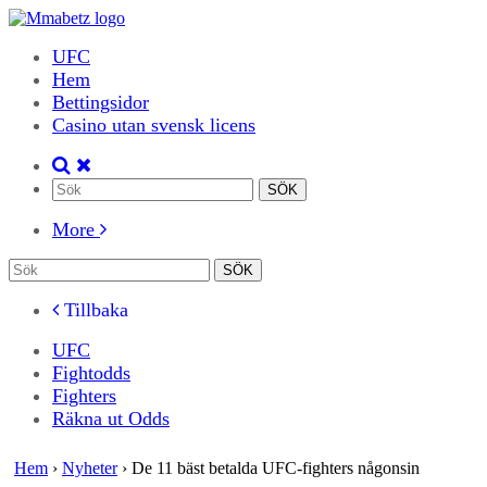
UFC
Hem
Bettingsidor
Casino utan svensk licens
More
Tillbaka
UFC
Fightodds
Fighters
Räkna ut Odds
Hem
›
Nyheter
›
De 11 bäst betalda UFC-fighters någonsin