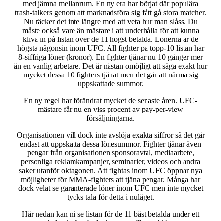
med jämna mellanrum. En ny era har börjat där populära
trash-talkers genom att marknadsföra sig fått gå stora matcher.
Nu räcker det inte längre med att veta hur man slåss. Du
måste också vare än mästare i att underhålla för att kunna
kliva in på listan över de 11 högst betalda. Lönerna är de
högsta någonsin inom UFC. All fighter på topp-10 listan har
8-siffriga löner (kronor). En fighter tjänar nu 10 gånger mer
än en vanlig arbetare. Det är nästan omöjligt att säga exakt hur
mycket dessa 10 fighters tjänat men det går att närma sig
uppskattade summor.
En ny regel har förändrat mycket de senaste åren. UFC-
mästare får nu en viss procent av pay-per-view
försäljningarna.
Organisationen vill dock inte avslöja exakta siffror så det går
endast att uppskatta dessa lönesummor. Fighter tjänar även
pengar från organisationen sponsoravtal, mediaarbete,
personliga reklamkampanjer, seminarier, videos och andra
saker utanför oktagonen. Att fightas inom UFC öppnar nya
möjligheter för MMA-fighters att tjäna pengar.
Många har
dock velat se garanterade löner inom UFC men inte mycket
tycks tala för detta i nuläget.
Här nedan kan ni se listan för de 11 bäst betalda under ett