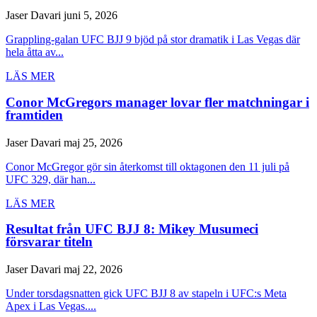
Jaser Davari
juni 5, 2026
Grappling-galan UFC BJJ 9 bjöd på stor dramatik i Las Vegas där
hela åtta av...
LÄS MER
Conor McGregors manager lovar fler matchningar i
framtiden
Jaser Davari
maj 25, 2026
Conor McGregor gör sin återkomst till oktagonen den 11 juli på
UFC 329, där han...
LÄS MER
Resultat från UFC BJJ 8: Mikey Musumeci
försvarar titeln
Jaser Davari
maj 22, 2026
Under torsdagsnatten gick UFC BJJ 8 av stapeln i UFC:s Meta
Apex i Las Vegas....