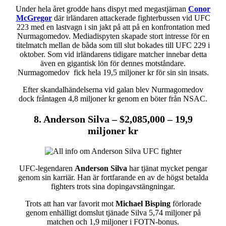
Under hela året grodde hans dispyt med megastjärnan
Conor
McGregor
där irländaren attackerade fighterbussen vid UFC
223 med en lastvagn i sin jakt på att på en konfrontation med
Nurmagomedov. Mediadispyten skapade stort intresse för en
titelmatch mellan de båda som till slut bokades till UFC 229 i
oktober. Som vid irländarens tidigare matcher innebar detta
även en gigantisk lön för dennes motståndare.
Nurmagomedov fick hela 19,5 miljoner kr för sin sin insats.
Efter skandalhändelserna vid galan blev Nurmagomedov
dock fråntagen 4,8 miljoner kr genom en böter från NSAC.
8. Anderson Silva – $2,085,000 – 19,9
miljoner kr
UFC-legendaren
Anderson Silva
har tjänat mycket pengar
genom sin karriär. Han är fortfarande en av de högst betalda
fighters trots sina dopingavstängningar.
Trots att han var favorit mot
Michael Bisping
förlorade
genom enhälligt domslut tjänade Silva 5,74 miljoner på
matchen och 1,9 miljoner i FOTN-bonus.