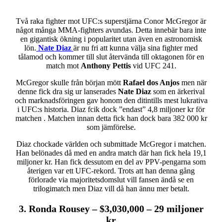
Två raka fighter mot UFC:s superstjärna Conor McGregor är
något många MMA-fighters avundas. Detta innebär bara inte
en gigantisk ökning i popularitet utan även en astronomisk
lön.
Nate Diaz
är nu fri att kunna välja sina fighter med
tålamod och kommer till slut återvända till oktagonen för en
match mot
Anthony Pettis
vid UFC 241.
McGregor skulle från början mött
Rafael dos Anjos
men när
denne fick dra sig ur lanserades
Nate Diaz
som en ärkerival
och marknadsföringen gav honom den ditintills mest lukrativa
i UFC:s historia. Diaz fcik dock ”endast” 4,8 miljoner kr för
matchen . Matchen innan detta fick han dock bara 382 000 kr
som jämförelse.
Diaz chockade världen och submittade McGregor i matchen.
Han belönades då med en andra match där han fick hela 19,1
miljoner kr. Han fick dessutom en del av PPV-pengarna som
återigen var ett UFC-rekord. Trots att han denna gång
förlorade via majoritetsdomslut vill fansen ändå se en
trilogimatch men Diaz vill då han ännu mer betalt.
3. Ronda Rousey – $3,030,000 – 29 miljoner
kr